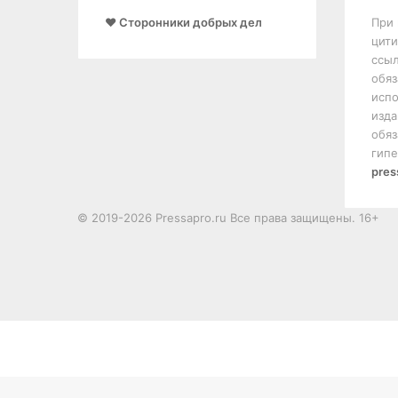
❤️ Сторонники добрых дел
При 
цити
ссыл
обяз
испо
изда
обяз
гипе
pres
© 2019-2026 Pressapro.ru Все права защищены. 16+
Лента
новостей
X
vk.com
Одноклассники
Telegram
X
ВКонтакте
Одноклассники
Печатать
dzen
X
ВКонтакте
Одноклассники
WhatsApp
Telegram
Кнопка
«Наверх»