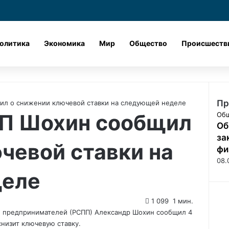
Лента новостей
X
vk.com
Одноклассник
Telegram
dzen
олитика
Экономика
Мир
Общество
Происшеств
Пр
ил о снижении ключевой ставки на следующей неделе
П Шохин сообщил
З
Об
Об
а
к
за
чевой ставки на
р
фи
ы
08.
т
деле
ь
1 099
1 мин.
и предпринимателей (РСПП) Александр Шохин сообщил 4
снизит ключевую ставку.