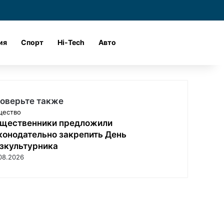
и
Войти
Поиск
ия
Спорт
Hi-Tech
Авто
оверьте также
щество
щественники предложили
конодательно закрепить День
зкультурника
08.2026