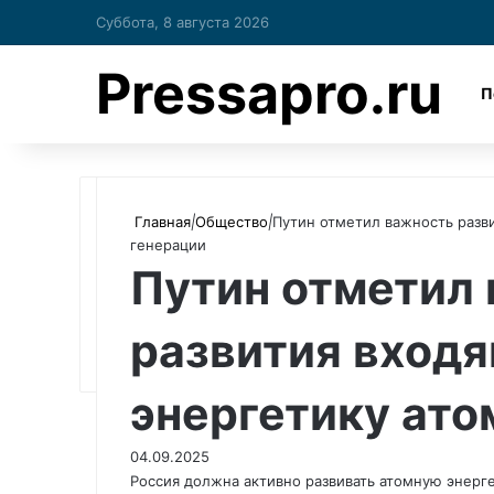
Суббота, 8 августа 2026
Pressapro.ru
П
Главная
|
Общество
|
Путин отметил важность разв
генерации
Путин отметил
развития вход
энергетику ато
04.09.2025
Россия должна активно развивать атомную энерг