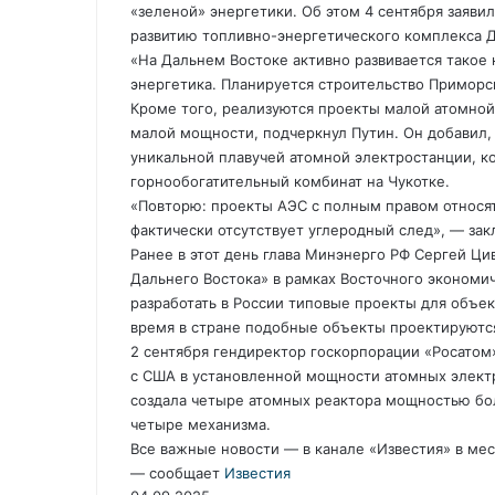
«зеленой» энергетики. Об этом 4 сентября заяви
развитию топливно-энергетического комплекса Д
«На Дальнем Востоке активно развивается такое
энергетика. Планируется строительство Приморск
Кроме того, реализуются проекты малой атомной 
малой мощности, подчеркнул Путин. Он добавил,
уникальной плавучей атомной электростанции, к
горнообогатительный комбинат на Чукотке.
«Повторю: проекты АЭС с полным правом относятс
фактически отсутствует углеродный след», — зак
Ранее в этот день глава Минэнерго РФ Сергей Ци
Дальнего Востока» в рамках Восточного экономи
разработать в России типовые проекты для объек
время в стране подобные объекты проектируютс
2 сентября гендиректор госкорпорации «Росатом»
с США в установленной мощности атомных электр
создала четыре атомных реактора мощностью бол
четыре механизма.
Все важные новости — в канале «Известия» в м
— сообщает
Известия