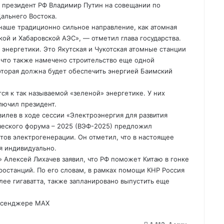
л президент РФ Владимир Путин на совещании по
альнего Востока.
 наше традиционно сильное направление, как атомная
ой и Хабаровской АЭС», — отметил глава государства.
энергетики. Это Якутская и Чукотская атомные станции
 что также намечено строительство еще одной
оторая должна будет обеспечить энергией Баимский
я к так называемой «зеленой» энергетике. У них
лючил президент.
вилев в ходе сессии «Электроэнергия для развития
ческого форума – 2025 (ВЭФ-2025) предложил
тов электрогенерации. Он отметил, что в настоящее
я индивидуально.
 Алексей Лихачев заявил, что РФ поможет Китаю в гонке
останций. По его словам, в рамках помощи КНР Россия
ее гигаватта, также запланировано выпустить еще
ессенджере МАХ