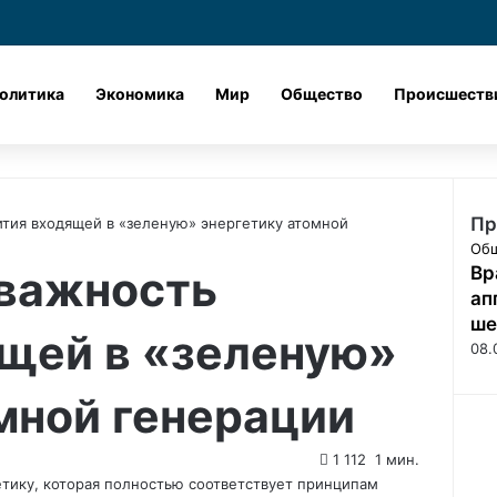
Лента новостей
X
vk.com
Одноклассник
Telegram
dzen
олитика
Экономика
Мир
Общество
Происшеств
Пр
ития входящей в «зеленую» энергетику атомной
З
Об
 важность
Вр
а
к
ап
р
ше
ящей в «зеленую»
ы
08.
т
ь
мной генерации
1 112
1 мин.
етику, которая полностью соответствует принципам