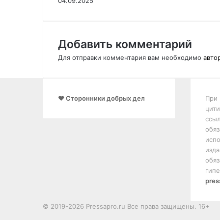
04.09.2025
Добавить комментарий
Для отправки комментария вам необходимо
авто
❤️ Сторонники добрых дел
При 
цити
ссыл
обяз
испо
изда
обяз
гипе
pres
© 2019-2026 Pressapro.ru Все права защищены. 16+
Лента