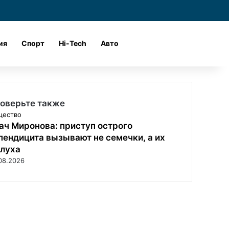
и
Войти
Поиск
ия
Спорт
Hi-Tech
Авто
оверьте также
щество
ач Миронова: приступ острого
пендицита вызывают не семечки, а их
луха
08.2026