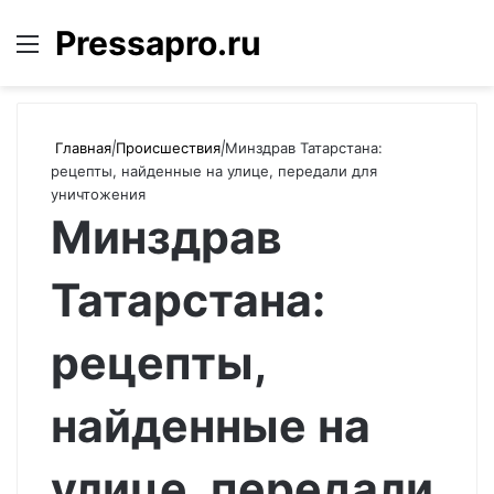
Pressapro.ru
Меню
Войти
П
Главная
|
Происшествия
|
Минздрав Татарстана:
рецепты, найденные на улице, передали для
уничтожения
Минздрав
Татарстана:
рецепты,
найденные на
улице, передали