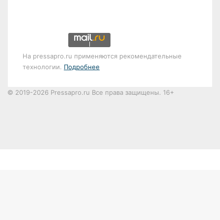
На pressapro.ru применяются рекомендательные
технологии.
Подробнее
© 2019-2026 Pressapro.ru Все права защищены. 16+
Лента
новостей
X
vk.com
Одноклассники
Telegram
X
ВКонтакте
Одноклассники
dzen
WhatsApp
Telegram
Кнопка
«Наверх»