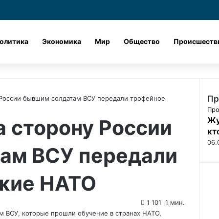
Лента новостей
X
vk.com
Одноклассник
Telegram
dzen
олитика
Экономика
Мир
Общество
Происшеств
Пр
России бывшим солдатам ВСУ передали трофейное
З
Про
 сторону России
Жу
а
к
кт
р
06.
ам ВСУ передали
ы
т
ь
жие НАТО
1 101
1 мин.
 ВСУ, которые прошли обучение в странах НАТО,