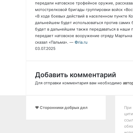
передали натовское трофейное оружие, рассказа
мотострелковой бригады группировки войск «Вос
«В ходе боевых действий в населенном пункте К
дальнейшем будет использоваться против самих 
будет в дальнейшем также передаваться в наши 
передает натовское вооружение отряду Мартына
сказал «Пальма». —
©riа.ru
03.07.2025
Добавить комментарий
Для отправки комментария вам необходимо
авто
❤️ Сторонники добрых дел
При 
цити
ссыл
обяз
испо