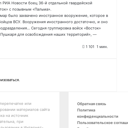
л РИА Новости боец 36-й отдельной гвардейской
ток» с позывным «Пальма».
омар было захвачено иностранное вооружение, которое в
бойцов ВСУ. Вооружения иностранного достаточно, и оно
подразделения… Сегодня группировка войск «Восток»
 Пушкаря для освобождения наших территорий», —
1 101
1 мин.
ризоваться
.
перепечатке или
Обратная связь
ровании материалов сайта
Политика
ка на источник
конфиденциальности
ательна, при
Пользовательское соглаш
льзовании в Интернет-