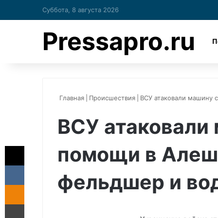
Суббота, 8 августа 2026
Pressapro.ru
П
Главная
|
Происшествия
|
ВСУ атаковали машину 
ВСУ атаковали
X
помощи в Алеш
ВКонтакте
фельдшер и во
Одноклассники
Печатать