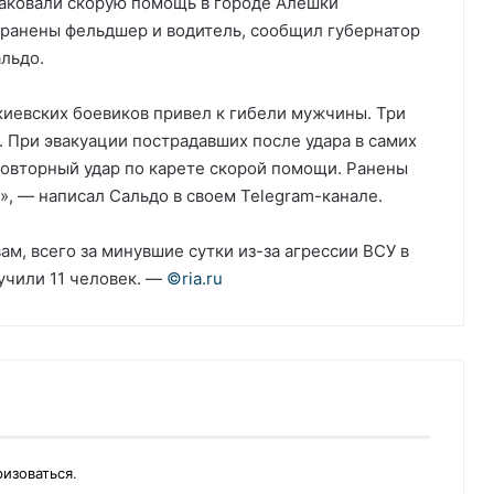
таковали скорую помощь в городе Алешки
 ранены фельдшер и водитель, сообщил губернатор
льдо.
киевских боевиков привел к гибели мужчины. Три
. При эвакуации пострадавших после удара в самих
повторный удар по карете скорой помощи. Ранены
», — написал Сальдо в своем Telegram-канале.
вам, всего за минувшие сутки из-за агрессии ВСУ в
учили 11 человек. —
©riа.ru
ризоваться
.