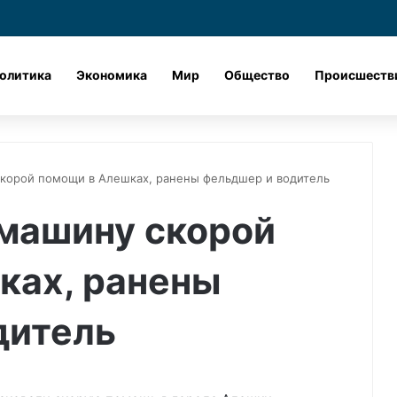
Лента новостей
X
vk.com
Одноклассник
Telegram
dzen
олитика
Экономика
Мир
Общество
Происшеств
скорой помощи в Алешках, ранены фельдшер и водитель
 машину скорой
ках, ранены
дитель