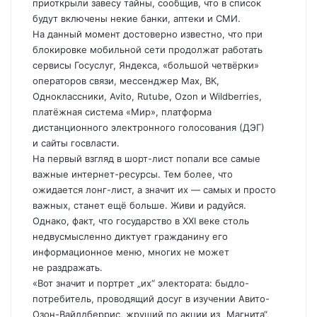
приоткрыли завесу тайны, сообщив, что в список
будут включены некие банки, аптеки и СМИ.
На данный момент достоверно известно, что при
блокировке мобильной сети продолжат работать
сервисы Госуслуг, Яндекса, «большой четвёрки»
операторов связи, мессенджер Max, ВК,
Одноклассники, Avito, Rutube, Ozon и Wildberries,
платёжная система «Мир», платформа
дистанционного электронного голосования (ДЭГ)
и сайты госвласти.
На первый взгляд в шорт-лист попали все самые
важные интернет-ресурсы. Тем более, что
ожидается лонг-лист, а значит их — самых и просто
важных, станет ещё больше. Живи и радуйся.
Однако, факт, что государство в XXI веке столь
недвусмысленно диктует гражданину его
информационное меню, многих не может
не раздражать.
«Вот значит и портрет „их“ электората: быдло-
потребитель, проводящий досуг в изучении Авито-
Озон-Вайлдберрис, жрущий по акции из „Магнита“,