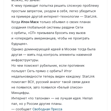
можно, но зачем?
К чему приводит попытка решить сложную проблему
простым запретом, уходом в себя, легко убедиться
на примере другой интернет-технологии — StarLink.
Когда
Илон Маск
только объявил о своих планах
создания глобальной системы раздачи Сети
с орбиты, «СП» призывала бросить ему вызов
и «опередить американцев, чтобы не проиграть
будущее».
Однако доминирующей идеей в Москве тогда была
другая — взять под контроль элементы наземной
инфраструктуры.
Но чем поможет рубильник, если противник
пользует Сеть прямо с орбиты? Итог
недальновидности теперь виден каждому: StarLink
помогает ВСУ, русский аналог такой связи даже
не появился, зато появился «белый список»
Минцифры.
Интернет «по талонам» — не лучшая идея. Непал
пал, но у России другие планы.
— сообщает
Свободная Пресса