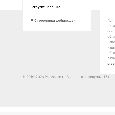
Загрузить больше
❤️ Сторонники добрых дел
При 
цити
ссыл
обяз
испо
изда
обяз
гипе
pres
© 2019-2026 Pressapro.ru Все права защищены. 16+
Лента
новостей
X
vk.com
Одноклассники
Telegram
Кнопка
dzen
«Наверх»