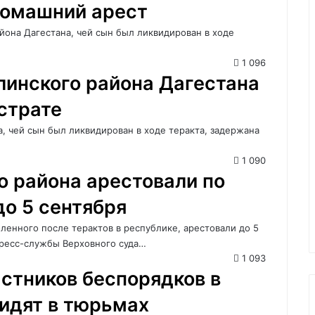
домашний арест
йона Дагестана, чей сын был ликвидирован в ходе
1 096
линского района Дагестана
страте
, чей сын был ликвидирован в ходе теракта, задержана
1 090
о района арестовали по
о 5 сентября
оленного после терактов в республике, арестовали до 5
пресс-службы Верховного суда…
1 093
стников беспорядков в
идят в тюрьмах