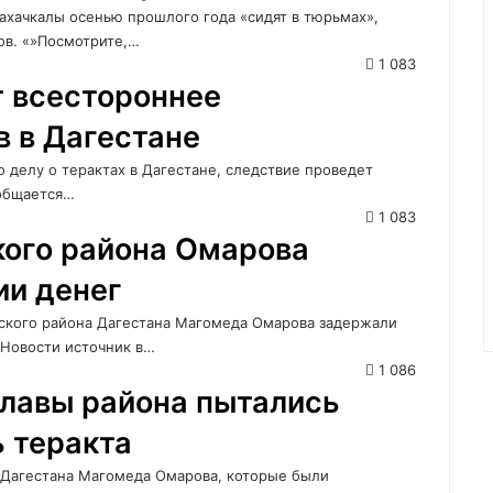
ахачкалы осенью прошлого года «сидят в тюрьмах»,
ов. «»Посмотрите,…
1 083
т всестороннее
в в Дагестане
 делу о терактах в Дагестане, следствие проведет
ообщается…
1 083
кого района Омарова
ии денег
нского района Дагестана Магомеда Омарова задержали
 Новости источник в…
1 086
главы района пытались
ь теракта
 Дагестана Магомеда Омарова, которые были