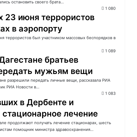
ались остановить своего брата…
1 080
х 23 июня террористов
ах в аэропорту
юня террористов был участником массовых беспорядков в
1 089
Дагестане братьев
ередать мужьям вещи
ане разрешили передать личные вещи, рассказала РИА
ник РИА Новости в…
1 083
вших в Дербенте и
 стационарное лечение
але продолжают получать лечение стационарах, шесть
листам помощник министра здравоохранения…