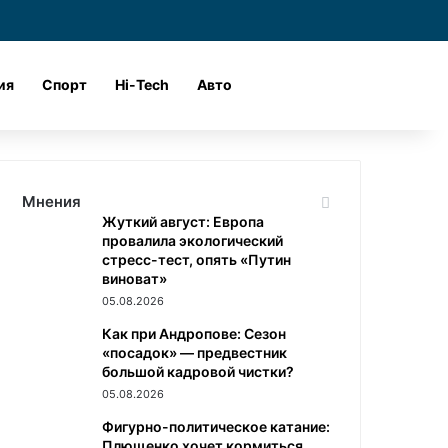
и
Войти
Поиск
ия
Спорт
Hi-Tech
Авто
Мнения
Жуткий август: Европа
провалила экологический
стресс-тест, опять «Путин
виноват»
05.08.2026
Как при Андропове: Сезон
«посадок» — предвестник
большой кадровой чистки?
05.08.2026
Фигурно-политическое катание:
Плющенко хочет кормиться