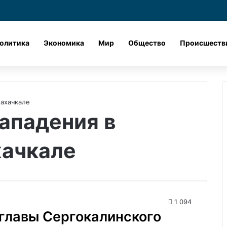
Лента новостей
X
vk.com
Одноклассник
Telegram
dzen
олитика
Экономика
Мир
Общество
Происшеств
ахачкале
ападения в
хачкале
1 094
-главы Сергокалинского