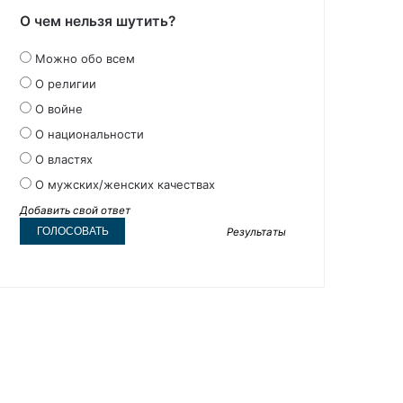
О чем нельзя шутить?
Можно обо всем
О религии
О войне
О национальности
О властях
О мужских/женских качествах
Добавить свой ответ
Результаты