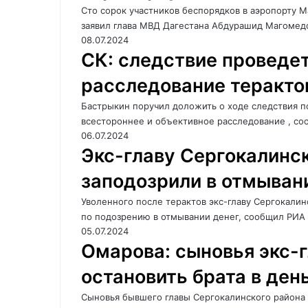
Сто сорок участников беспорядков в аэропорту М
заявил глава МВД Дагестана Абдурашид Магомед
08.07.2024
СК: следствие проведе
расследование теракто
Бастрыкин поручил доложить о ходе следствия по
всестороннее и объективное расследование , с
06.07.2024
Экс-главу Сергокалинс
заподозрили в отмыван
Уволенного после терактов экс-главу Сергокали
по подозрению в отмывании денег, сообщил РИА
05.07.2024
Омарова: сыновья экс-
остановить брата в ден
Сыновья бывшего главы Сергокалинского района