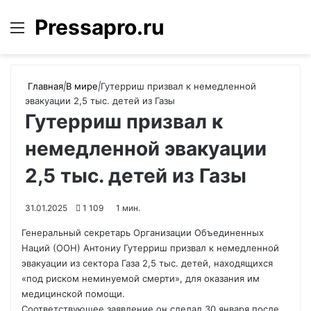
Pressapro.ru
Меню
Войти
П
Главная
|
В мире
|
Гутерриш призвал к немедленной
эвакуации 2,5 тыс. детей из Газы
Гутерриш призвал к
немедленной эвакуации
2,5 тыс. детей из Газы
31.01.2025
1 109
1 мин.
Генеральный секретарь Организации Объединенных
Наций (ООН) Антониу Гутерриш призвал к немедленной
эвакуации из сектора Газа 2,5 тыс. детей, находящихся
«под риском неминуемой смерти», для оказания им
медицинской помощи.
Соответствующее заявление он сделал 30 января после