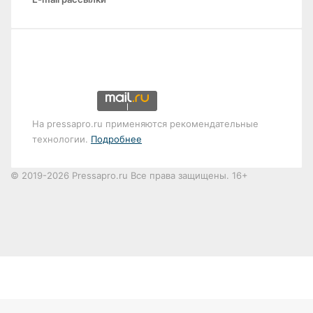
На pressapro.ru применяются рекомендательные
технологии.
Подробнее
© 2019-2026 Pressapro.ru Все права защищены. 16+
Лента
новостей
X
vk.com
Одноклассники
Telegram
dzen
Кнопка
«Наверх»