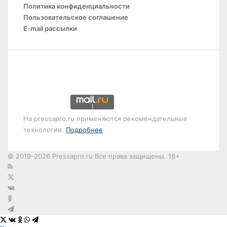
Политика конфиденциальности
Пользовательское соглашение
E-mail рассылки
На pressapro.ru применяются рекомендательные
технологии.
Подробнее
© 2019-2026 Pressapro.ru Все права защищены. 16+
Лента
новостей
X
vk.com
Одноклассники
Telegram
dzen
X
ВКонтакте
Одноклассники
WhatsApp
Telegram