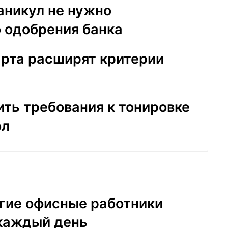
аникул не нужно
 одобрения банка
марта расширят критерии
ть требования к тонировке
ол
гие офисные работники
 каждый день