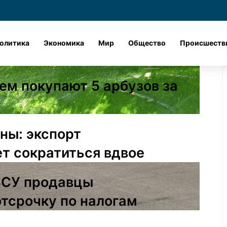
Лента новостей
X
vk.com
Одноклассник
Telegram
dzen
олитика
Экономика
Мир
Общество
Происшеств
ем покупают 5 арбузов за
ны: экспорт
т сократиться вдвое
ВСУ продавцы
отсрочку по налогам