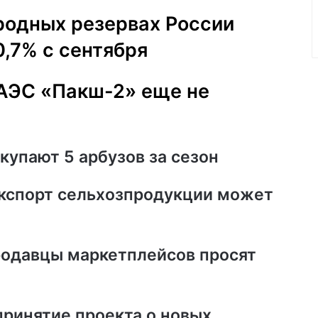
родных резервах России
,7% с сентября
 АЭС «Пакш-2» еще не
купают 5 арбузов за сезон
кспорт сельхозпродукции может
родавцы маркетплейсов просят
принятие проекта о новых