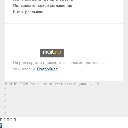
Пользовательское соглашение
E-mail рассылки
На pressapro.ru применяются рекомендательные
технологии.
Подробнее
© 2019-2026 Pressapro.ru Все права защищены. 16+
Лента
новостей
X
vk.com
Одноклассники
Telegram
X
dzen
ВКонтакте
Одноклассники
WhatsApp
Telegram
Кнопка