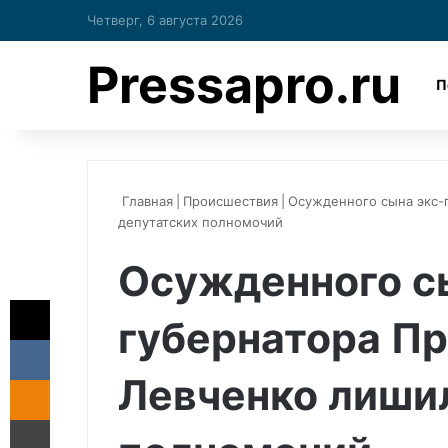
Четверг, 6 августа 2026
Pressapro.ru
П
Главная
|
Происшествия
|
Осужденного сына экс-
депутатских полномочий
Осужденного с
X
губернатора П
ВКонтакте
Левченко лиши
Одноклассники
Печатать