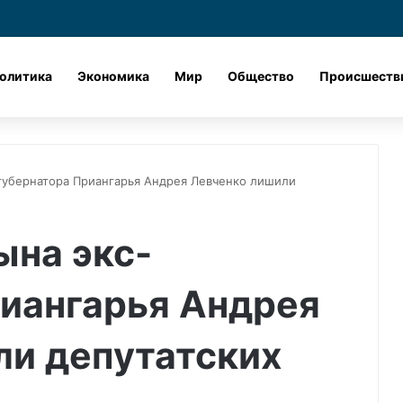
Лента новостей
X
vk.com
Одноклассник
Telegram
dzen
олитика
Экономика
Мир
Общество
Происшеств
губернатора Приангарья Андрея Левченко лишили
ына экс-
риангарья Андрея
ли депутатских