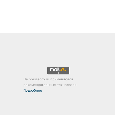
и
На pressapro.ru применяются
рекомендательные технологии.
Подробнее
dzen
Лента
X
vk.com
Одноклассники
Telegram