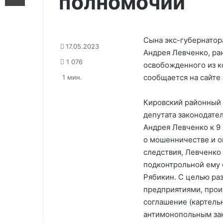
полномочий
Сына экс-губернатор
17.05.2023
Андрея Левченко, ра
1 076
освобожденного из к
сообщается на сайте
1 мин.
Кировский районный 
депутата законодате
Андрея Левченко к 9
о мошенничестве и о
следствия, Левченко 
подконтрольной ему 
Рябикин. С целью ра
предприятиями, про
соглашение (картельн
антимонопольным зак