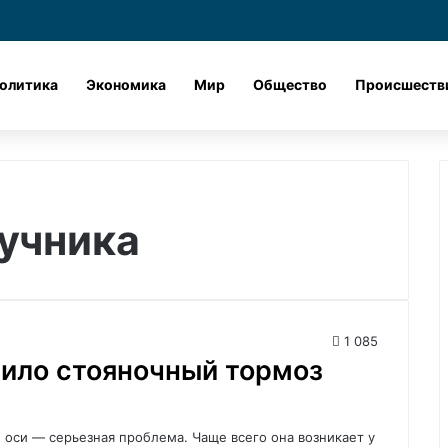
Лента новостей
X
vk.com
Одноклассник
Telegram
dzen
олитика
Экономика
Мир
Общество
Происшеств
учника
1 085
нило стояночный тормоз
 оси — серьезная проблема. Чаще всего она возникает у