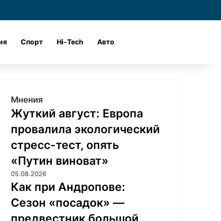
и
Войти
Поиск
ия
Спорт
Hi-Tech
Авто
Мнения
Жуткий август: Европа
провалила экологический
стресс-тест, опять
«Путин виноват»
05.08.2026
Как при Андропове:
Сезон «посадок» —
предвестник большой