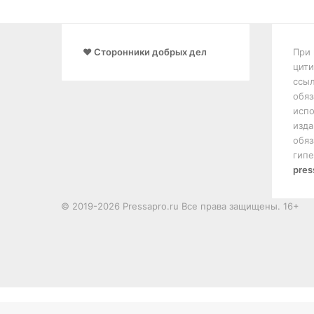
❤️ Сторонники добрых дел
При 
цити
ссыл
обяз
испо
изда
обяз
гипе
pres
© 2019-2026 Pressapro.ru Все права защищены. 16+
Лента
новостей
X
vk.com
Одноклассники
Telegram
Кнопка
dzen
«Наверх»