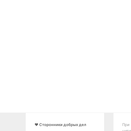
❤️ Сторонники добрых дел
При 
цити