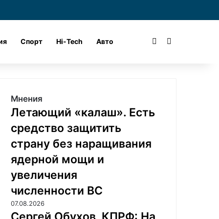
и
Войти
Поиск
ия
Спорт
Hi-Tech
Авто
Мнения
Летающий «калаш». Есть
средство защитить
страну без наращивания
ядерной мощи и
увеличения
численности ВС
07.08.2026
Сергей Обухов, КПРФ: На