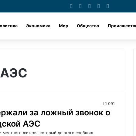
Лента новостей
X
vk.com
Одноклассник
Telegram
dzen
олитика
Экономика
Мир
Общество
Происшеств
 АЭС
1 091
ржали за ложный звонок о
дской АЭС
 местного жителя, который до этого сообщил