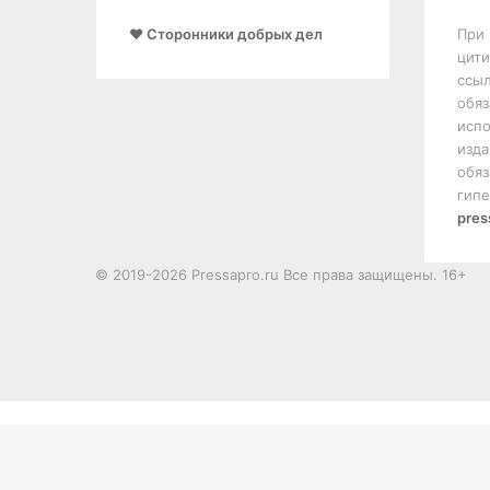
❤️ Сторонники добрых дел
При 
цити
ссыл
обяз
испо
изда
обяз
гипе
pres
© 2019-2026 Pressapro.ru Все права защищены. 16+
Лента
новостей
X
vk.com
Одноклассники
Telegram
Кнопка
dzen
«Наверх»