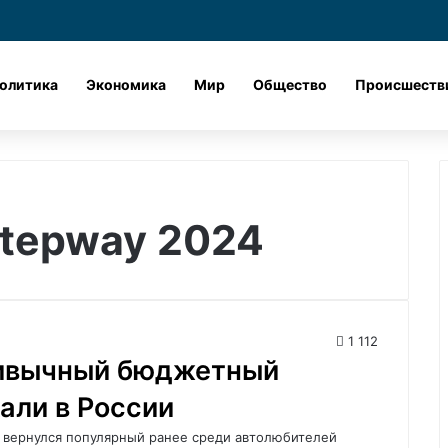
Лента новостей
X
vk.com
Одноклассник
Telegram
dzen
олитика
Экономика
Мир
Общество
Происшеств
Stepway 2024
1 112
ривычный бюджетный
кали в России
а вернулся популярный ранее среди автолюбителей