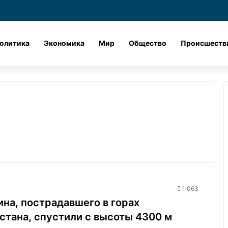
Лента новостей
X
vk.com
Одноклассник
Telegram
dzen
олитика
Экономика
Мир
Общество
Происшеств
1 063
на, пострадавшего в горах
стана, спустили с высоты 4300 м