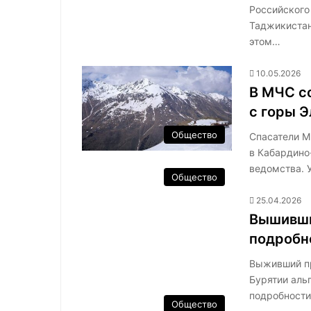
Российского
Таджикистан
этом…
10.05.2026
В МЧС с
с горы 
Общество
Спасатели М
в Кабардино
ведомства. 
Общество
25.04.2026
Вышивши
подробн
Выживший пр
Бурятии аль
подробности
Общество