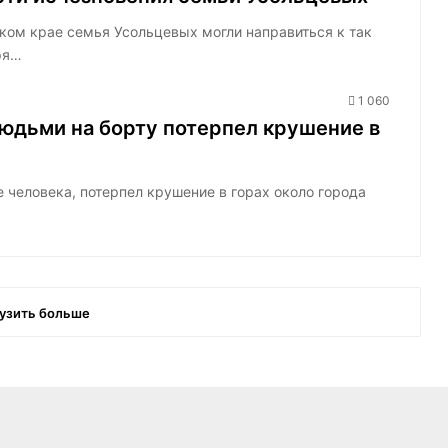
ком крае семья Усольцевых могли направиться к так
ря…
1 060
юдьми на борту потерпел крушение в
е человека, потерпел крушение в горах около города
узить больше