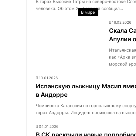
В горах Высокие Татры на северо-востоке Слов
человека. Об этом 25 февраля сообщил…
В мире
16.02.2026
Скала С
Апулии 
Итальянская
как «Арка в
морской эро
13.01.2026
Испанскую лыжницу Масип вмест
в Андорре
Чемпионка Каталонии по горнолыжному спорту 
горах Андорры. Инцидент произошел на высот
04.01.2026
В СК раскрыли новые подробно