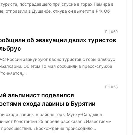
 туриста, пострадавшего при спуске в горах Памира в
е, отправили в Душанбе, откуда он вылетит в РФ. Об
1 069
ообщили об эвакуации двоих туристов
Эльбрус
ЧС России эвакуируют двоих туристов с горы Эльбрус
-Балкарии. Об этом 10 мая сообщили в пресс-службе
Уточняется,…
1 058
й альпинист поделился
остями схода лавины в Бурятии
и сходе лавины в районе горы Мунку-Сардык в
пинист Константин 25 апреля рассказал «Известиям»
 происшествия. «Восхождение происходило…