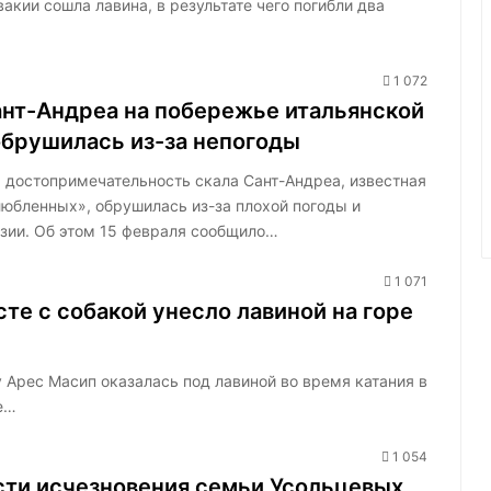
акии сошла лавина, в результате чего погибли два
1 072
ант-Андреа на побережье итальянской
обрушилась из-за непогоды
 достопримечательность скала Сант-Андреа, известная
любленных», обрушилась из-за плохой погоды и
зии. Об этом 15 февраля сообщило…
1 071
е с собакой унесло лавиной на горе
Арес Масип оказалась под лавиной во время катания в
е…
1 054
сти исчезновения семьи Усольцевых