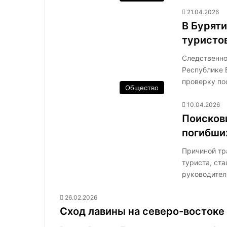
21.04.2026
В Буряти
туристов
Следственно
Республике 
проверку по
Общество
10.04.2026
Поисков
погибши
Причиной тра
туриста, ст
руководите
26.02.2026
Сход лавины на северо-востоке