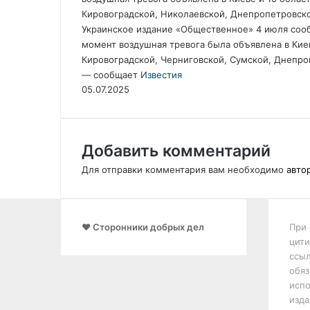
Кировоградской, Николаевской, Днепропетровско
Украинское издание «Общественное» 4 июля сооб
момент воздушная тревога была объявлена в Киев
Кировоградской, Черниговской, Сумской, Днепроп
— сообщает
Известия
05.07.2025
Добавить комментарий
Для отправки комментария вам необходимо
авто
❤️ Сторонники добрых дел
При 
цити
ссыл
обяз
испо
изда