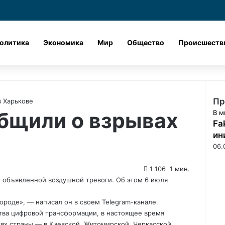
Лента новостей
X
vk.com
Одноклассник
Telegram
dzen
олитика
Экономика
Мир
Общество
Происшеств
Пр
в Харькове
общили о взрывах
З
В м
Fa
а
к
ин
р
06.
ы
т
1 106
1 мин.
ь
е объявленной воздушной тревоги. Об этом 6 июля
городе», — написал он в своем Telegram-канале.
тва цифровой трансформации, в настоящее время
тях страны — в Киевской, Житомирской, Черкасской,