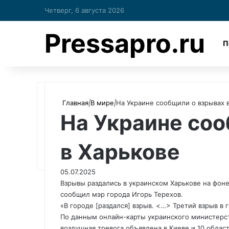
Четверг, 6 августа 2026
Pressapro.ru
П
Главная
|
В мире
|
На Украине сообщили о взрывах 
На Украине со
в Харькове
05.07.2025
Взрывы раздались в украинском Харькове на фон
сообщил мэр города Игорь Терехов.
«В городе [раздался] взрыв. <…> Третий взрыв в 
По данным онлайн-карты украинского министерс
воздушная тревога объявлена в Киеве и 10 облас